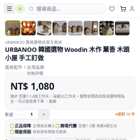
U
URBANOO 風格選物店官方商店
URBANOO 韓國選物 Woodin 木作 薰香 木頭
小屋 手工訂做
風格配件 / 台灣品牌
尚無評價
NT$
1,080
預計
空運7-14個工作天，海運30工作天。實際依照商店與貨運時間為
主，可以接受再下單 ，謝謝
1
數量
僅剩 10 件
正品保障
跨境代購
·
正規商店購入
·
空運1-2週 海運4週左右
瑕疵保固
·
收到貨有瑕疵可退換