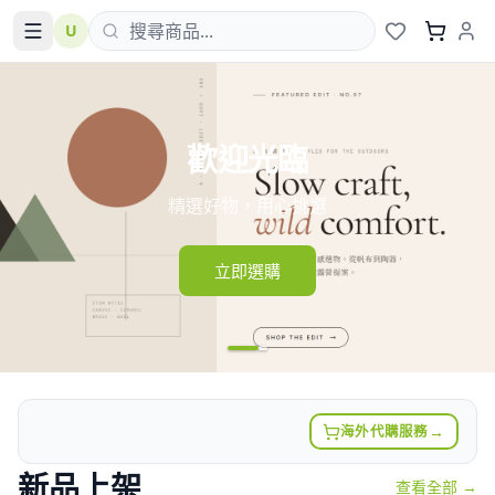
U
歡迎光臨
精選好物，用心挑選
立即選購
→
海外代購服務
新品上架
查看全部 →