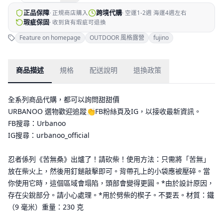
正品保障
跨境代購
·
正規商店購入
·
空運1-2週 海運4週左右
瑕疵保固
·
收到貨有瑕疵可退換
Feature on homepage
OUTDOOR 風格露營
fujino
商品描述
規格
配送說明
退換政策
全系列商品代購，都可以詢問甜甜價
URBANOO 選物歡迎追蹤👏FB粉絲頁及IG，以接收最新資訊。
FB搜尋：Urbanoo
IG搜尋：urbanoo_official
忍者係列《苦無桑》出爐了！請砍柴！使用方法：只需將「苦無」
放在柴火上，然後用釘鎚敲擊即可。背帶孔上的小袋應被壓碎。當
你使用它時，這個區域會塌陷，頭部會變得更圓。*由於設計原因，
存在尖銳部分。請小心處理。*用於劈柴的楔子。不要丟。材質：鐵
（9 毫米）重量：230 克