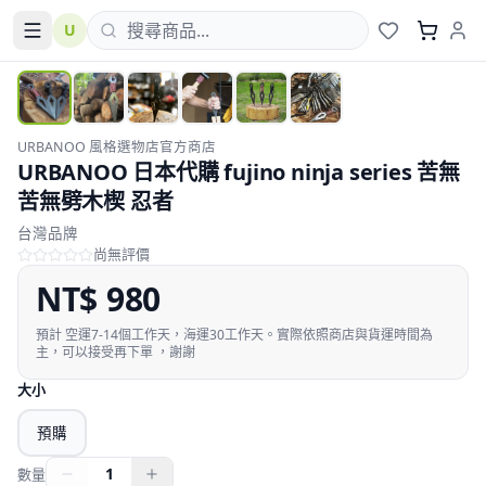
U
URBANOO 風格選物店官方商店
URBANOO 日本代購 fujino ninja series 苦無
苦無劈木楔 忍者
台灣品牌
尚無評價
NT$
980
預計
空運7-14個工作天，海運30工作天。實際依照商店與貨運時間為
主，可以接受再下單 ，謝謝
大小
預購
1
數量