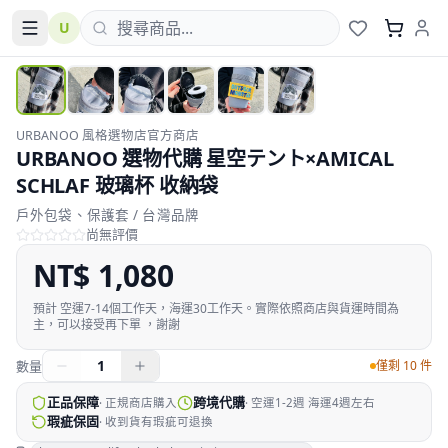
U
URBANOO 風格選物店官方商店
URBANOO 選物代購 星空テント×AMICAL
SCHLAF 玻璃杯 收納袋
戶外包袋、保護套 / 台灣品牌
尚無評價
NT$
1,080
預計
空運7-14個工作天，海運30工作天。實際依照商店與貨運時間為
主，可以接受再下單 ，謝謝
1
數量
僅剩 10 件
正品保障
跨境代購
·
正規商店購入
·
空運1-2週 海運4週左右
瑕疵保固
·
收到貨有瑕疵可退換