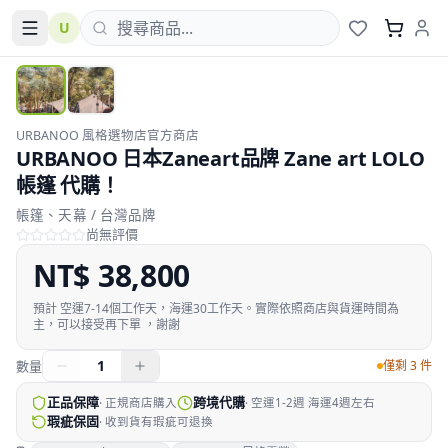
U
URBANOO 風格選物店官方商店
URBANOO 日本Zaneart品牌 Zane art LOLO
帳篷 代購！
帳篷、天幕 / 台灣品牌
尚無評價
NT$
38,800
預計
空運7-14個工作天，海運30工作天。實際依照商店與貨運時間為
主，可以接受再下單 ，謝謝
1
數量
僅剩 3 件
正品保障
跨境代購
·
正規商店購入
·
空運1-2週 海運4週左右
瑕疵保固
·
收到貨有瑕疵可退換