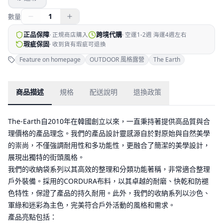
1
數量
正品保障
跨境代購
·
正規商店購入
·
空運1-2週 海運4週左右
瑕疵保固
·
收到貨有瑕疵可退換
Feature on homepage
OUTDOOR 風格露營
The Earth
商品描述
規格
配送說明
退換政策
The-Earth自2010年在韓國創立以來，一直秉持著提供高品質與合
理價格的產品理念。我們的產品設計靈感源自於對原始與自然美學
的崇尚，不僅強調耐用性和多功能性，更融合了簡潔的美學設計，
展現出獨特的街頭風格。
我們的收納袋系列以其高效的整理和分類功能著稱，非常適合整理
戶外裝備。採用的CORDURA布料，以其卓越的耐磨、快乾和防褪
色特性，保證了產品的持久耐用。此外，我們的收納系列以沙色、
軍綠和迷彩為主色，完美符合戶外活動的風格和需求。
產品亮點包括：