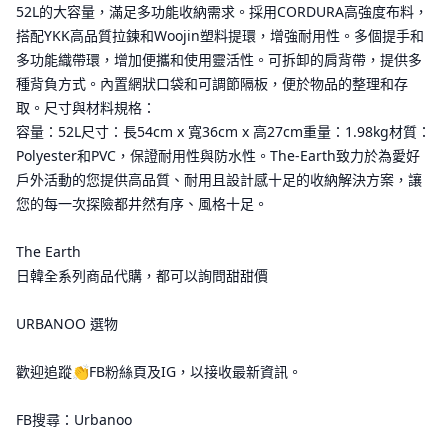
52L的大容量，滿足多功能收納需求。採用CORDURA高強度布料，
搭配YKK高品質拉鍊和Woojin塑料提環，增強耐用性。多個提手和
多功能織帶環，增加便攜和使用靈活性。可拆卸的肩背帶，提供多
種背負方式。內置網狀口袋和可調節隔板，便於物品的整理和存
取。尺寸與材料規格：
容量：52L尺寸：長54cm x 寬36cm x 高27cm重量：1.98kg材質：
Polyester和PVC，保證耐用性與防水性。The-Earth致力於為愛好
戶外活動的您提供高品質、耐用且設計感十足的收納解決方案，讓
您的每一次探險都井然有序、風格十足。
The Earth
日韓全系列商品代購，都可以詢問甜甜價
URBANOO 選物
歡迎追蹤👏FB粉絲頁及IG，以接收最新資訊。
FB搜尋：Urbanoo