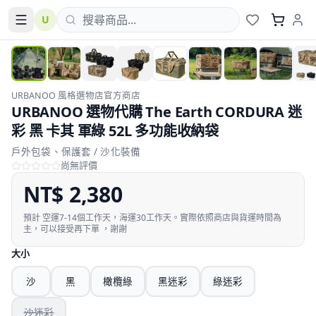
U
URBANOO 風格選物店官方商店
URBANOO 選物代購 The Earth CORDURA 迷
彩 黑 卡其 軍綠 52L 多功能收納袋
戶外包袋、保護套 / 沙化裝備
尚無評價
NT$
2,380
預計
空運7-14個工作天，海運30工作天。實際依照商店與貨運時間為
主，可以接受再下單 ，謝謝
大小
沙
黑
橄欖綠
黑迷彩
綠迷彩
沙迷彩