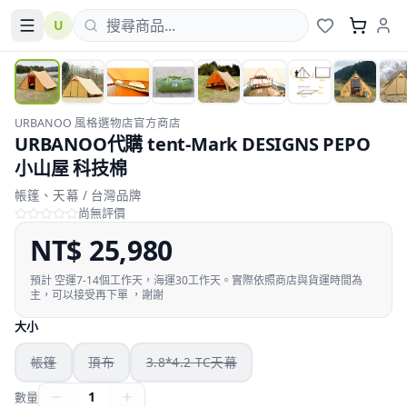
U
已售完
URBANOO 風格選物店官方商店
URBANOO代購 tent-Mark DESIGNS PEPO
小山屋 科技棉
帳篷、天幕 / 台灣品牌
尚無評價
NT$
25,980
預計
空運7-14個工作天，海運30工作天。實際依照商店與貨運時間為
主，可以接受再下單 ，謝謝
大小
帳篷
頂布
3.8*4.2 TC天幕
1
數量