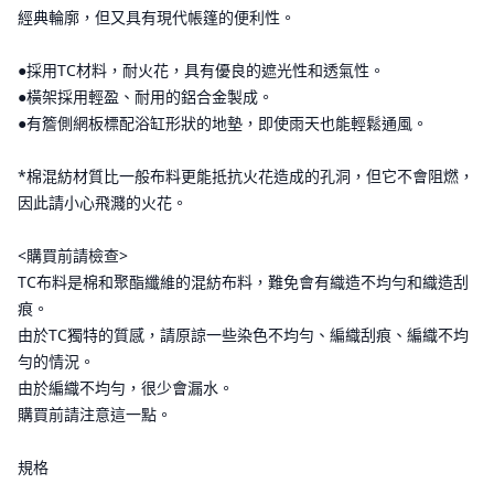
經典輪廓，但又具有現代帳篷的便利性。
●採用TC材料，耐火花，具有優良的遮光性和透氣性。
●橫架採用輕盈、耐用的鋁合金製成。
●有簷側網板標配浴缸形狀的地墊，即使雨天也能輕鬆通風。
*棉混紡材質比一般布料更能抵抗火花造成的孔洞，但它不會阻燃，
因此請小心飛濺的火花。
<購買前請檢查>
TC布料是棉和聚酯纖維的混紡布料，難免會有織造不均勻和織造刮
痕。
由於TC獨特的質感，請原諒一些染色不均勻、編織刮痕、編織不均
勻的情況。
由於編織不均勻，很少會漏水。
購買前請注意這一點。
規格