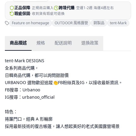
正品保障
跨境代購
·
正規商店購入
·
空運1-2週 海運4週左右
瑕疵保固
·
收到貨有瑕疵可退換
Feature on homepage
OUTDOOR 風格露營
銅製品
tent-Mark
商品描述
規格
配送說明
退換政策
tent-Mark DESIGNS
全系列商品代購，
日韓商品代購，都可以詢問甜甜價
URBANOO 選物歡迎追蹤👏FB粉絲頁及IG，以接收最新資訊。
FB搜尋：Urbanoo
IG搜尋：urbanoo_official
特色：
捲簾門口，經典 A 形輪廓
採用最新技術的復古帳篷，讓人想起美好的老式美國露營場景