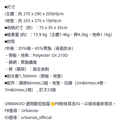
■尺寸
/主體：約 270 x 290 x 205(H)cm
/地墊：約 255 x 275 x 10(H)cm
■收納尺寸（約）：75 x 35 x 35cm
■總重量 (約）：15.9 kg（主體7.4kg，桿4.2kg，地佈1.1kg）
■材質
/外帳：35％棉，65％聚酯（表面防水）
・側板，地佈：Polyester Ox 210D
・篩網：聚酯纖維
・桿（橫架）：鋁合金制
■耐水壓1,500mm（側板、地墊）
■配件：橫桿&times;2組、地墊、拉繩（2m&times;4根、
7m&times;2根） , 釘子23冊
URBANOO 選物歡迎追蹤👏FB粉絲頁及IG，以接收最新資訊。
FB搜尋：Urbanoo
IG搜尋：urbanoo_official