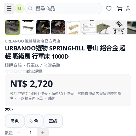
U
跨境
URBANOO 風格選物店官方商店
URBANOO選物 SPRINGHILL 春山 鋁合金 超
輕 戰術風 行軍床 1000D
睡眠系統、行軍床 / 台灣品牌
尚無評價
NT$
2,720
預計
空運7-14個工作天，海運30工作天。實際依照商店與貨運時間為
主，可以接受再下單 ，謝謝
大小
黑色
沙色
軍綠
1
數量