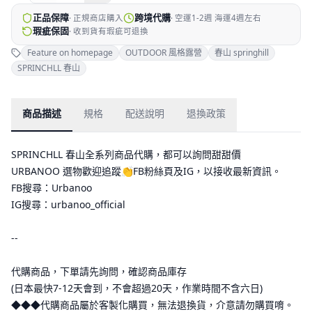
正品保障
跨境代購
·
正規商店購入
·
空運1-2週 海運4週左右
瑕疵保固
·
收到貨有瑕疵可退換
Feature on homepage
OUTDOOR 風格露營
春山 springhill
SPRINCHLL 春山
商品描述
規格
配送說明
退換政策
SPRINCHLL 春山全系列商品代購，都可以詢問甜甜價
URBANOO 選物歡迎追蹤👏FB粉絲頁及IG，以接收最新資訊。
FB搜尋：Urbanoo
IG搜尋：urbanoo_official
--
代購商品，下單請先詢問，確認商品庫存
(日本最快7-12天會到，不會超過20天，作業時間不含六日)
◆◆◆代購商品屬於客製化購買，無法退換貨，介意請勿購買唷。