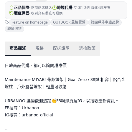
正品保障
跨境代購
·
正規商店購入
·
空運1-2週 海運4週左右
瑕疵保固
·
收到貨有瑕疵可退換
Feature on homepage
OUTDOOR 風格露營
韓國戶外車庫品牌
韓國選物
商品描述
規格
配送說明
退換政策
日韓商品代購，都可以詢問甜甜價
Maintenance MIYABI 伸縮燈架｜Goal Zero / 38燈 相容｜鋁合金
燈柱｜戶外露營燈架｜輕量可收納
URBANOO 選物歡迎追蹤👏FB粉絲頁及IG，以接收最新資訊。
FB搜尋：Urbanoo
IG搜尋：urbanoo_official
--