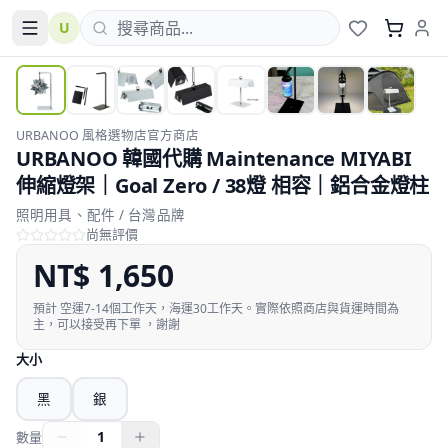
U
URBANOO 風格選物店官方商店
URBANOO 韓國代購 Maintenance MIYABI
伸縮燈架｜Goal Zero / 38燈 相容｜鋁合金燈柱
照明用具、配件 / 台灣品牌
尚無評價
NT$
1,650
預計
空運7-14個工作天，海運30工作天。實際依照商店與貨運時間為
主，可以接受再下單 ，謝謝
大小
黑
銀
1
數量