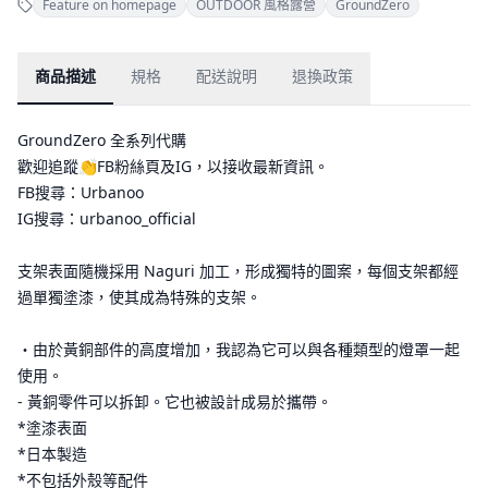
Feature on homepage
OUTDOOR 風格露營
GroundZero
商品描述
規格
配送說明
退換政策
GroundZero 全系列代購
歡迎追蹤👏FB粉絲頁及IG，以接收最新資訊。
FB搜尋：Urbanoo
IG搜尋：urbanoo_official
支架表面隨機採用 Naguri 加工，形成獨特的圖案，每個支架都經
過單獨塗漆，使其成為特殊的支架。
・由於黃銅部件的高度增加，我認為它可以與各種類型的燈罩一起
使用。
- 黃銅零件可以拆卸。它也被設計成易於攜帶。
*塗漆表面
*日本製造
*不包括外殼等配件