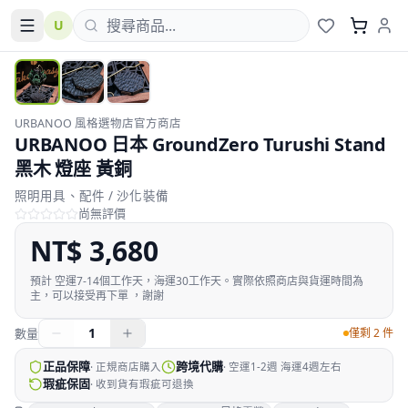
U
URBANOO 風格選物店官方商店
URBANOO 日本 GroundZero Turushi Stand
黑木 燈座 黃銅
照明用具、配件 / 沙化裝備
尚無評價
NT$
3,680
預計
空運7-14個工作天，海運30工作天。實際依照商店與貨運時間為
主，可以接受再下單 ，謝謝
1
數量
僅剩 2 件
正品保障
跨境代購
·
正規商店購入
·
空運1-2週 海運4週左右
瑕疵保固
·
收到貨有瑕疵可退換