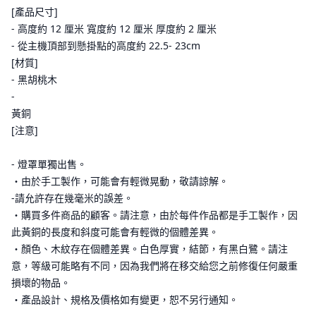
[產品尺寸]
- 高度約 12 厘米 寬度約 12 厘米 厚度約 2 厘米
- 從主機頂部到懸掛點的高度約 22.5- 23cm
[材質]
- 黑胡桃木
-
黃銅
[注意]
- 燈罩單獨出售。
・由於手工製作，可能會有輕微晃動，敬請諒解。
-請允許存在幾毫米的誤差。
・購買多件商品的顧客。請注意，由於每件作品都是手工製作，因
此黃銅的長度和斜度可能會有輕微的個體差異。
・顏色、木紋存在個體差異。白色厚實，結節，有黑白鷺。請注
意，等級可能略有不同，因為我們將在移交給您之前修復任何嚴重
損壞的物品。
・產品設計、規格及價格如有變更，恕不另行通知。