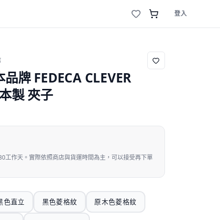
登入
店
品牌 FEDECA CLEVER
日本製 夾子
運30工作天。實際依照商店與貨運時間為主，可以接受再下單
黑色直立
黑色菱格紋
原木色菱格紋