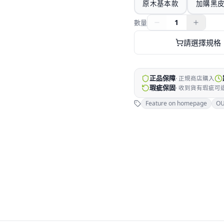
原木基本款
加購黑
1
數量
請選擇規格
正品保障
·
正規商店購入
瑕疵保固
·
收到貨有瑕疵可
Feature on homepage
O