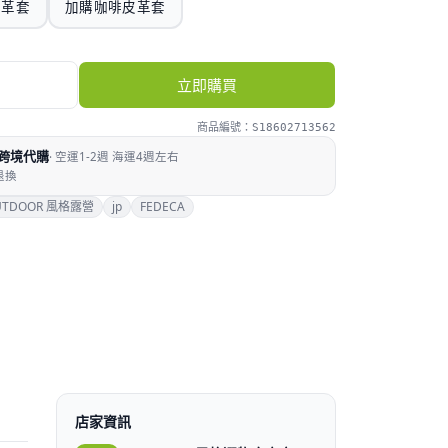
皮革套
加購咖啡皮革套
立即購買
商品編號：
S18602713562
跨境代購
·
空運1-2週 海運4週左右
退換
UTDOOR 風格露營
jp
FEDECA
店家資訊