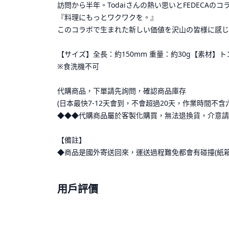
訪問から半年。Todaiさんの熱い思いとFEDECAのコラ
『料理にもっとワクワクを。』
このコラボで生まれた新しい価値を沢山の皆様に感じ
【サイズ】全長：約150mm 重量：約30g【素材】
※食洗機不可
代購商品，下單請先詢問，確認商品庫存
(日本最快7-12天會到，不會超過20天，作業時間不含
◆◆◆代購商品屬於客製化購買，無法退換貨，介意請
【備註】
◆商品是國外寄送回來，運送過程難免都會有碰撞(紙
用戶評價