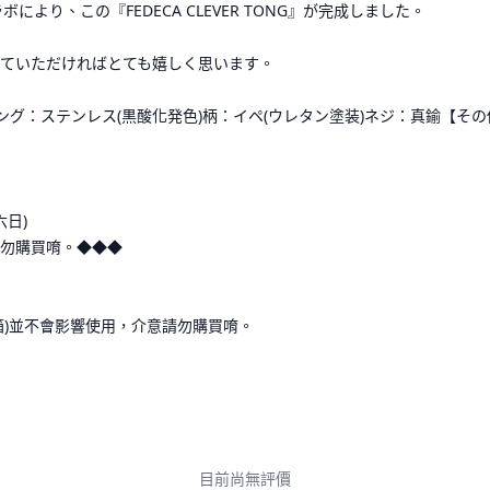
ボにより、この『FEDECA CLEVER TONG』が完成しました。
ていただければとても嬉しく思います。
トング：ステンレス(黒酸化発色)柄：イペ(ウレタン塗装)ネジ：真鍮【その
六日)
勿購買唷。◆◆◆
箱)並不會影響使用，介意請勿購買唷。
目前尚無評價