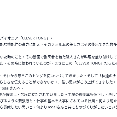
オニア「CLEVER TONG」。
能な機能性の高さに加え、そのフォルムの美しさはその後出てきた数多
いた時のこと。その動画で割烹着を着た職人さんが料理を盛り付けして
。その時に使われていたのが、まさにこの「CLEVER TONG」だった
、それから毎日このトングを使いつづけてきました。そして「私達のナ
らしさを伝えることができないか。」強い思いがこみ上げてきました。
odaiさんへ。
需要が低迷し、苦境に立たされていました。工場の稼働率も低下し、決し
びるような緊張感と、仕事の基本を大事にされている社風。何より前を
貢献したい思いと、何よりTodaiさんと共にものづくりがしたいとい