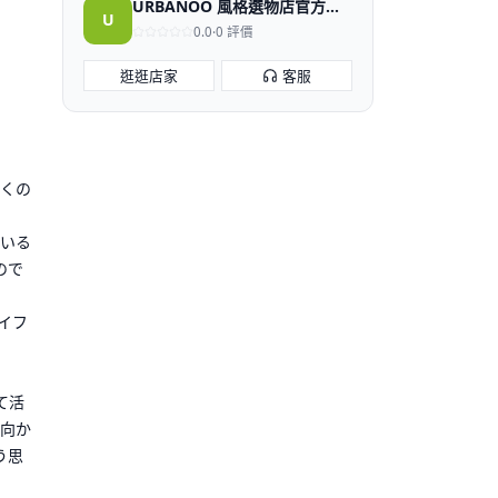
URBANOO 風格選物店官方商店
U
0.0
·
0
評價
逛逛店家
客服
くの
いる
ので
イフ
て活
向か
う思