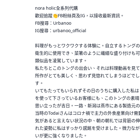
nora holic全系列代購
歡迎追蹤👏FB粉絲頁及IG，以接收最新資訊。
FB搜尋：Urbanoo
IG搜尋：urbanoo_official
料理がもっとワクワクする体験に。自立するトングのパイ
衛生的に使用でき、菜箸のように繊細な盛り付けも可
類似品を凌駕しています。
私たちとこのトングの出会い、それは料理動画を見て
所作がとても美しく、思わず見惚れてしまうほどでした
す。
いてもたってもいられずその日のうちに購入した私は
を使って下さっているお客様にも、このトングの素晴
思い立ったが吉日。一路、新潟は燕市にある製造元のT
当時のTodaiさんはコロナ禍で主力の外食産業向け
気があると言えない状況の中、朝の朝礼では背筋の伸
れた姿勢に私はすっかり感銘を受けました。微力ながら
いが更に強くなりました。