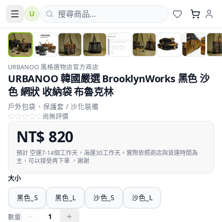
U
跨境
URBANOO 風格選物店官方商店
URBANOO 韓國嚴選 BrooklynWorks 黑色 沙
色 網狀 收納袋 布魯克林
戶外包袋、保護套 / 沙化裝備
尚無評價
NT$
820
預計
空運7-14個工作天，海運30工作天。實際依照商店與貨運時間為
主，可以接受再下單 ，謝謝
大小
黑色_S
黑色_L
沙色_S
沙色_L
1
數量