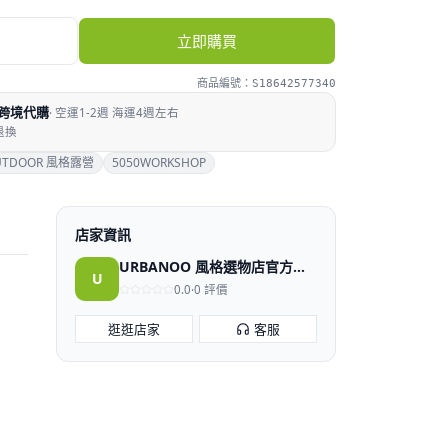
立即購買
商品編號：
S18642577340
跨境代購
·
空運1-2週 海運4週左右
退換
UTDOOR 風格露營
5050WORKSHOP
店家資訊
URBANOO 風格選物店官方商店
U
0.0
·
0
評價
逛逛店家
客服