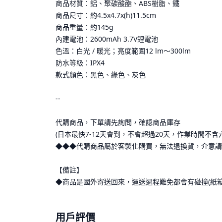
商品材質：鋁、聚碳酸酯、ABS樹脂、鐵
商品尺寸：約4.5x4.7x(h)11.5cm
商品重量：約145g
內建電池：2600mAh 3.7V鋰電池
色溫：白光 / 暖光；亮度範圍12 lm～300lm
防水等級：IPX4
款式顏色：黑色、綠色、灰色
--
代購商品，下單請先詢問，確認商品庫存
(日本最快7-12天會到，不會超過20天，作業時間不含
◆◆◆代購商品屬於客製化購買，無法退換貨，介意請
【備註】
◆商品是國外寄送回來，運送過程難免都會有碰撞(紙
用戶評價