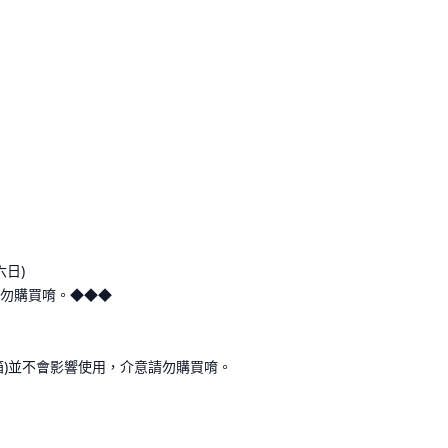
六日)
勿購買唷。◆◆◆
箱)並不會影響使用，介意請勿購買唷。