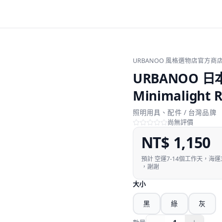
URBANOO 風格選物店官方商
URBANOO 日本
Minimalight 
照明用具、配件 / 台灣品牌
尚無評價
NT$
1,150
預計
空運7-14個工作天，海
，謝謝
大小
黑
綠
灰