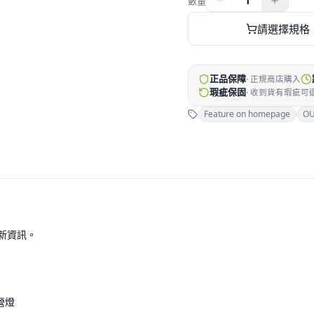
1
數量
請選擇規格
正品保障
·
正規商店購入
瑕疵保固
·
收到貨有瑕疵可
Feature on homepage
O
最新資訊。
露營燈