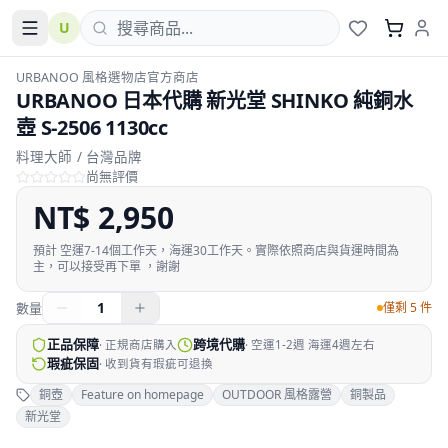
U
URBANOO 風格選物店官方商店
URBANOO 日本代購 新光堂 SHINKO 純銅水
壺 S-2506 1130cc
料理大師 / 台灣品牌
尚無評價
NT$
2,950
預計
空運7-14個工作天，海運30工作天。實際依照商店與貨運時間為
主，可以接受再下單 ，謝謝
1
數量
僅剩 5 件
正品保障
跨境代購
·
正規商店購入
·
空運1-2週 海運4週左右
瑕疵保固
·
收到貨有瑕疵可退換
銅壺
Feature on homepage
OUTDOOR 風格露營
銅製品
新光堂