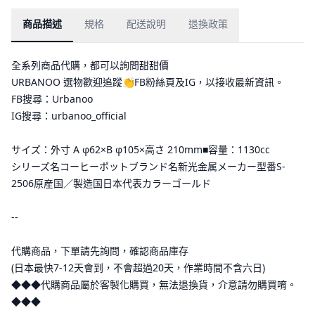
商品描述
規格
配送說明
退換政策
全系列商品代購，都可以詢問甜甜價
URBANOO 選物歡迎追蹤👏FB粉絲頁及IG，以接收最新資訊。
FB搜尋：Urbanoo
IG搜尋：urbanoo_official
サイズ：外寸 A φ62×B φ105×高さ 210mm■容量：1130cc
シリーズ名コーヒーポットブランド名新光金属メーカー型番S-
2506原産国／製造国日本代表カラーゴールド
--
代購商品，下單請先詢問，確認商品庫存
(日本最快7-12天會到，不會超過20天，作業時間不含六日)
◆◆◆代購商品屬於客製化購買，無法退換貨，介意請勿購買唷。
◆◆◆